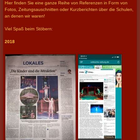
Hier finden Sie eine ganze Reihe von Referenzen in Form von
Team des Projektzirkus Laluna
Fotos, Zeitungsauschnitten oder Kurzberichten über die Schulen,
Finanzierung des Zirkusprojektes
an denen wir waren!
Bilder
Viel Spaß beim Stöbern:
Referenzen
2018
Blog
Gästebuch
Ferienprojekt