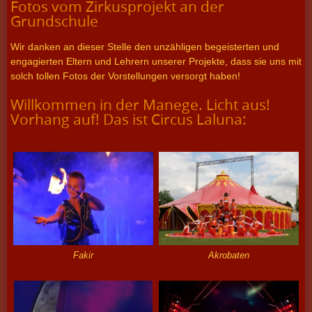
Fotos vom Zirkusprojekt an der
Team des Projektzirkus Laluna
Grundschule
Finanzierung des Zirkusprojektes
Wir danken an dieser Stelle den unzähligen begeisterten und
Bilder
engagierten Eltern und Lehrern unserer Projekte, dass sie uns mit
solch tollen Fotos der Vorstellungen versorgt haben!
Referenzen
Blog
Willkommen in der Manege. Licht aus!
Vorhang auf! Das ist Circus Laluna:
Gästebuch
Ferienprojekt
Fakir
Akrobaten